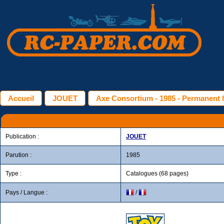
Accueil
JOUET
Axe Consortium - 1985 - Permanent 
Publication :
JOUET
Parution :
1985
Type :
Catalogues (68 pages)
Pays / Langue :
/