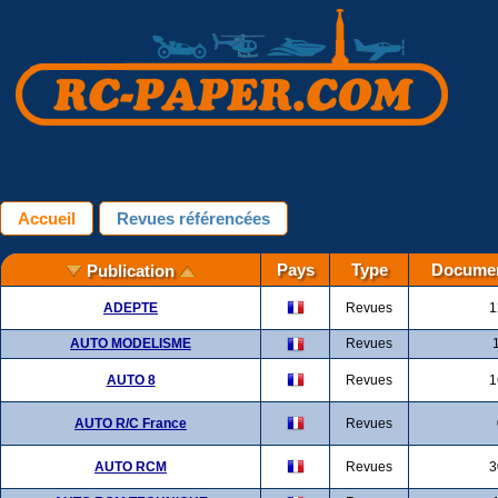
Accueil
Revues référencées
Pays
Type
Documen
Publication
ADEPTE
Revues
1
AUTO MODELISME
Revues
AUTO 8
Revues
1
AUTO R/C France
Revues
AUTO RCM
Revues
3