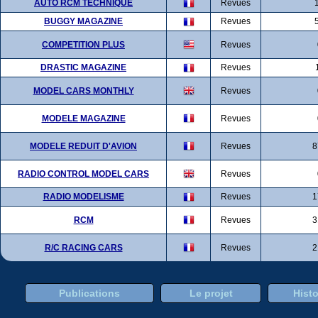
AUTO RCM TECHNIQUE
Revues
BUGGY MAGAZINE
Revues
COMPETITION PLUS
Revues
DRASTIC MAGAZINE
Revues
MODEL CARS MONTHLY
Revues
MODELE MAGAZINE
Revues
MODELE REDUIT D'AVION
Revues
8
RADIO CONTROL MODEL CARS
Revues
RADIO MODELISME
Revues
1
RCM
Revues
3
R/C RACING CARS
Revues
2
Publications
Le projet
Histo