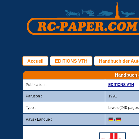
Accueil
EDITIONS VTH
Handbuch der Autom
Handbuch de
Publication :
EDITIONS VTH
Parution :
1991
Type :
Livres (240 pages
Pays / Langue :
/