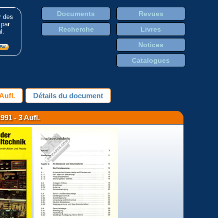
Documents
Revues
r des
 par
Recherche
Livres
l.
Notices
Catalogues
Aufl.
Détails du document
91 - 3 Aufl.