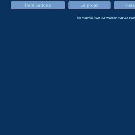
Publications
Le projet
Histo
No material from this website may be copie