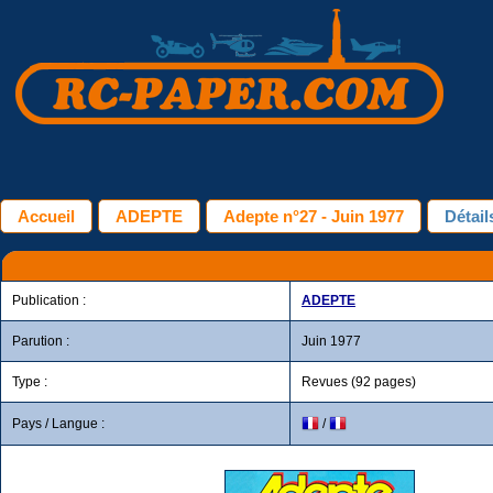
Accueil
ADEPTE
Adepte n°27 - Juin 1977
Détai
Publication :
ADEPTE
Parution :
Juin 1977
Type :
Revues (92 pages)
Pays / Langue :
/