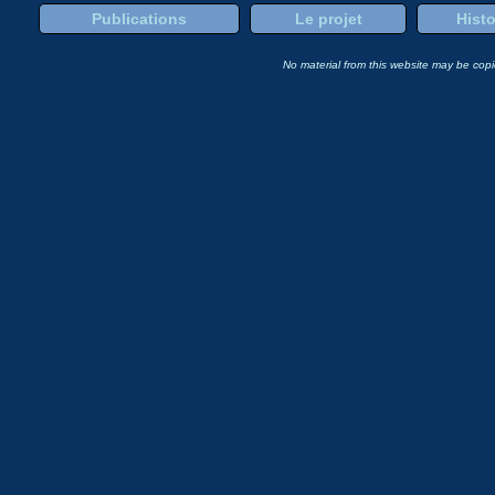
Publications
Le projet
Histo
No material from this website may be copie