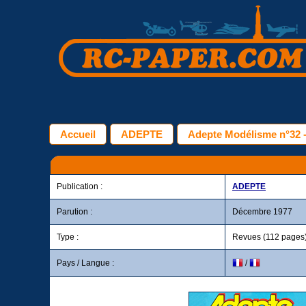
Accueil
ADEPTE
Adepte Modélisme n°32 
Publication :
ADEPTE
Parution :
Décembre 1977
Type :
Revues (112 pages
Pays / Langue :
/