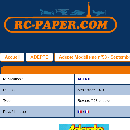
Accueil
ADEPTE
Adepte Modélisme n°53 - Septembr
Publication :
ADEPTE
Parution :
Septembre 1979
Type :
Revues (128 pages)
Pays / Langue :
/