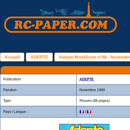
Accueil
ADEPTE
Adepte Modélisme n°66 - Novembr
Publication :
ADEPTE
Parution :
Novembre 1980
Type :
Revues (88 pages)
Pays / Langue :
/