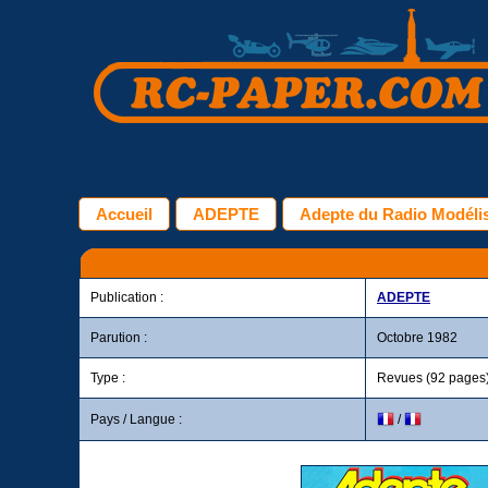
Accueil
ADEPTE
Adepte du Radio Modélis
Publication :
ADEPTE
Parution :
Octobre 1982
Type :
Revues (92 pages
Pays / Langue :
/