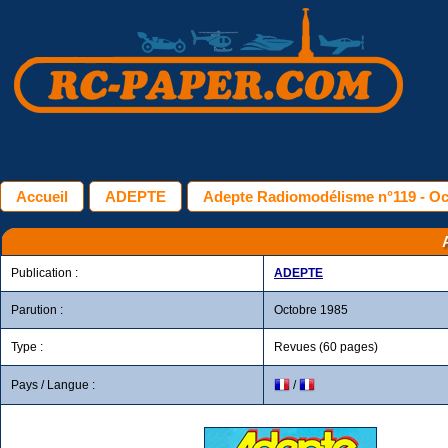
Accueil
ADEPTE
Adepte Radiomodélisme n°119 - Oc
Publication :
ADEPTE
Parution :
Octobre 1985
Type :
Revues (60 pages)
Pays / Langue :
/