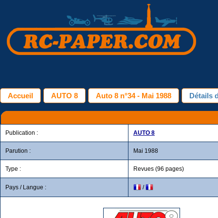
Accueil
AUTO 8
Auto 8 n°34 - Mai 1988
Détails
Publication :
AUTO 8
Parution :
Mai 1988
Type :
Revues (96 pages)
Pays / Langue :
/