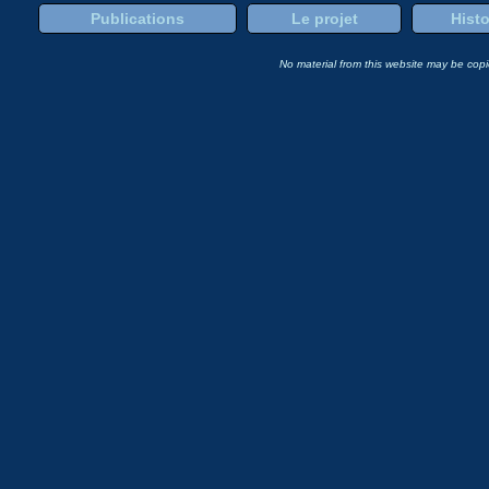
Publications
Le projet
Histo
No material from this website may be copie