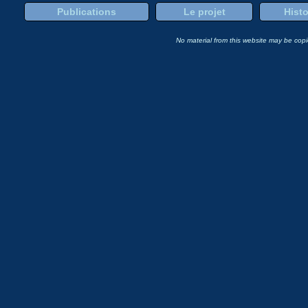
Publications
Le projet
Histo
No material from this website may be copie