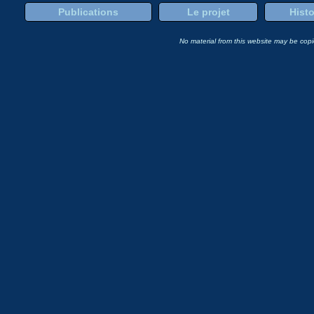
Publications
Le projet
Histo
No material from this website may be copie