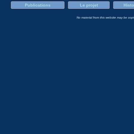
Publications
Le projet
Histo
No material from this website may be copie