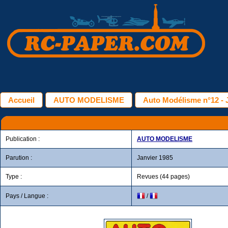
Accueil
AUTO MODELISME
Auto Modélisme n°12 - 
Publication :
AUTO MODELISME
Parution :
Janvier 1985
Type :
Revues (44 pages)
Pays / Langue :
/