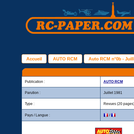
Accueil
AUTO RCM
Auto RCM n°0b - Juill
Publication :
AUTO RCM
Parution :
Juillet 1981
Type :
Revues (20 pages
Pays / Langue :
/