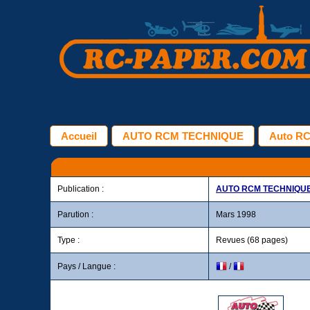
Accueil
AUTO RCM TECHNIQUE
Auto RC
Publication :
AUTO RCM TECHNIQU
Parution :
Mars 1998
Type :
Revues (68 pages)
Pays / Langue :
/