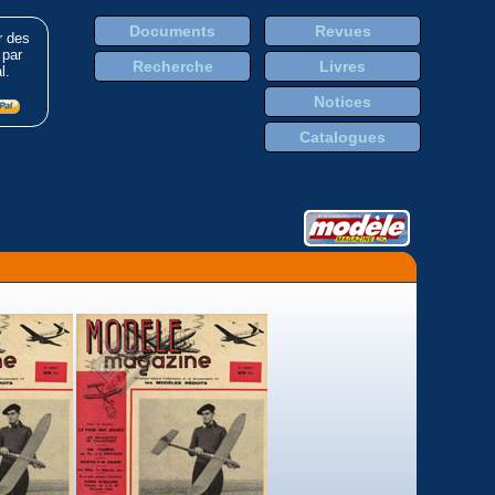
Documents
Revues
r des
 par
Recherche
Livres
l.
Notices
Catalogues