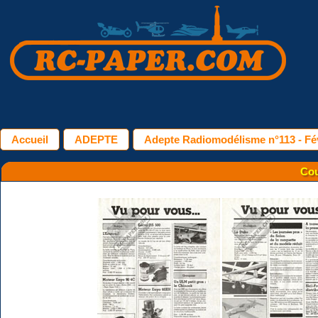
Accueil
ADEPTE
Adepte Radiomodélisme n°113 - Fév
Cou