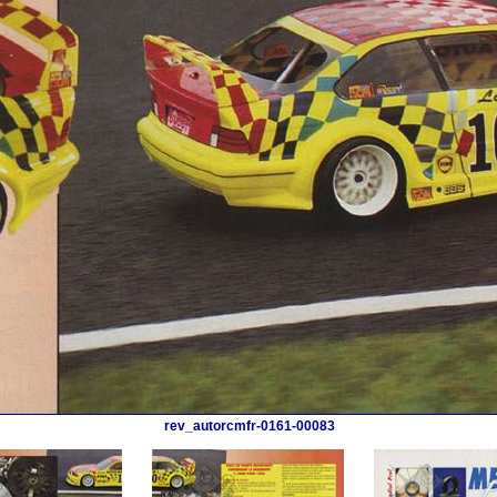
rev_autorcmfr-0161-00083