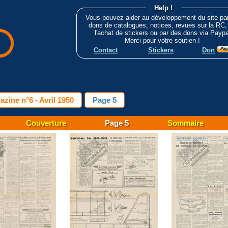
Help !
Vous pouvez aider au développement du site pa
dons de catalogues, notices, revues sur la RC,
l'achat de stickers ou par des dons via Paypa
Merci pour votre soutien !
Contact
Stickers
Don
zine n°6 - Avril 1950
Page 5
Couverture
Page 5
Sommaire