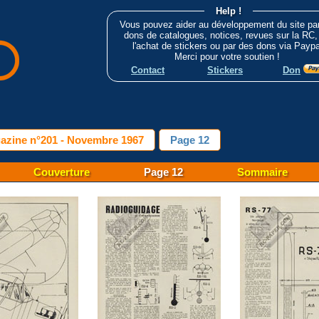
Help !
Vous pouvez aider au développement du site pa
dons de catalogues, notices, revues sur la RC,
l'achat de stickers ou par des dons via Paypa
Merci pour votre soutien !
Contact
Stickers
Don
azine n°201 - Novembre 1967
Page 12
Couverture
Page 12
Sommaire