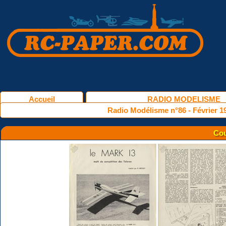
Accueil
RADIO MODELISME
Radio Modélisme n°86 - Février 1
Cou