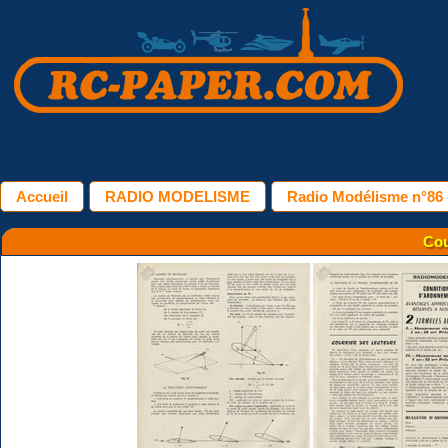
Accueil
RADIO MODELISME
Radio Modélisme n°86 -
Cou