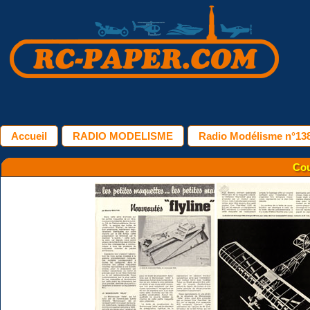
Accueil
RADIO MODELISME
Radio Modélisme n°138
Cou