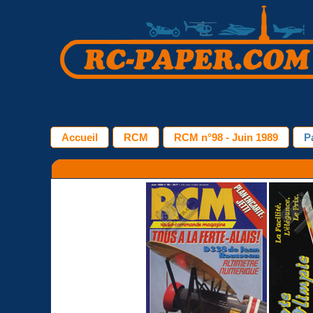
Accueil
RCM
RCM n°98 - Juin 1989
P