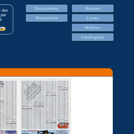
Documents
Revues
r des
 par
Recherche
Livres
l.
Notices
Catalogues