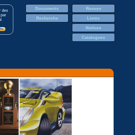
Documents
Revues
r des
 par
Recherche
Livres
l.
Notices
Catalogues