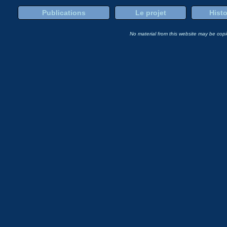
Publications
Le projet
Histo
No material from this website may be copie