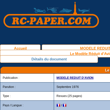
Accueil
MODELE REDUIT
Le Modèle Réduit d'Avi
Détails du document
Le
Publication :
MODELE REDUIT D'AVION
Parution :
Septembre 1976
Type :
Revues (25 pages)
Pays / Langue :
/