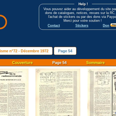
Help !
Vous pouvez aider au développement du site pa
dons de catalogues, notices, revues sur la RC,
l'achat de stickers ou par des dons via Paypa
Merci pour votre soutien !
Contact
Stickers
Don
isme n°72 - Décembre 1972
Page 54
Couverture
Page 54
Sommaire