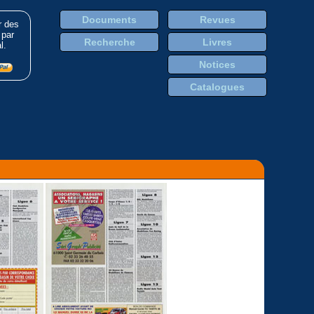
Documents
Revues
r des
 par
Recherche
Livres
l.
Notices
Catalogues