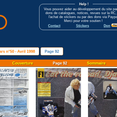
Help !
Vous pouvez aider au développement du site pa
dons de catalogues, notices, revues sur la RC,
l'achat de stickers ou par des dons via Paypa
Merci pour votre soutien !
Contact
Stickers
Don
rs n°50 - Avril 1998
Page 92
Couverture
Page 92
Sommaire