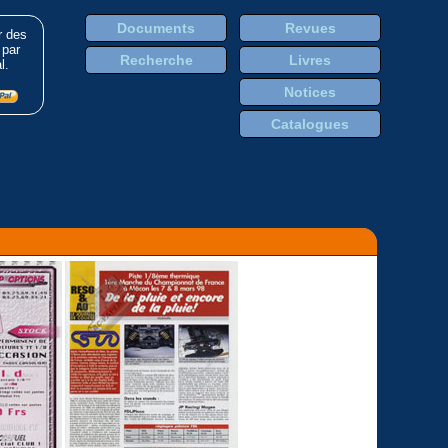
Documents
Revues
r des
 par
Recherche
Livres
l.
Notices
Catalogues