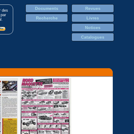
Documents
Revues
r des
 par
Recherche
Livres
l.
Notices
Catalogues