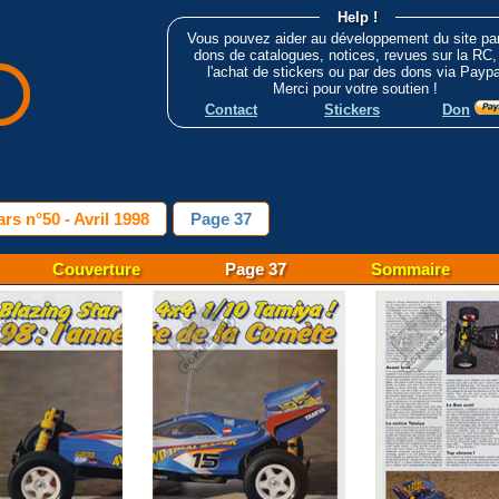
Help !
Vous pouvez aider au développement du site pa
dons de catalogues, notices, revues sur la RC,
l'achat de stickers ou par des dons via Paypa
Merci pour votre soutien !
Contact
Stickers
Don
rs n°50 - Avril 1998
Page 37
Couverture
Page 37
Sommaire